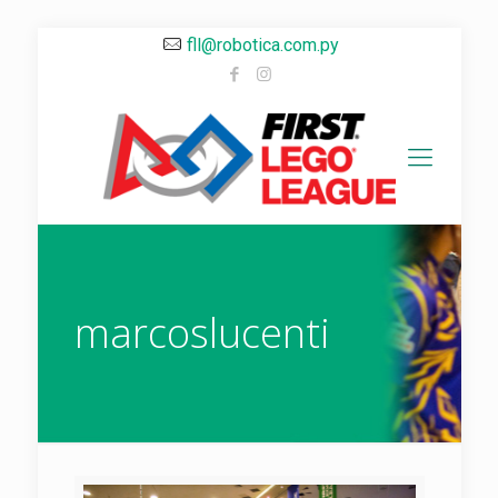
fll@robotica.com.py
marcoslucenti