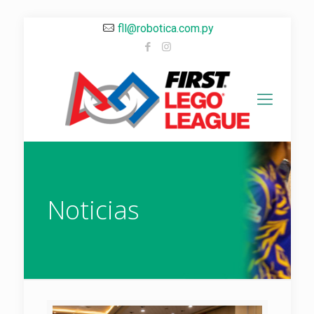
fll@robotica.com.py
Noticias