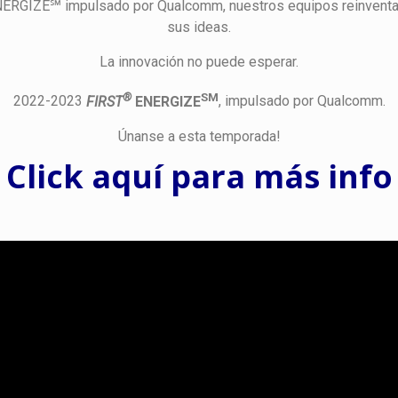
ERGIZE℠ impulsado por Qualcomm, nuestros equipos reinventarán
sus ideas.
La innovación no puede esperar.
®
SM
2022-2023
FIRST
ENERGIZE
, impulsado por Qualcomm.
Únanse a esta temporada!
Click aquí para más info